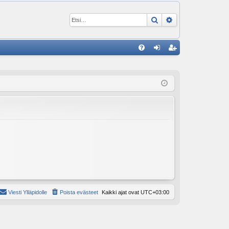
Etsi
Tarkennettu ha
P
U
irj
ek
K
au
ist
K
du
er
si
öi
sä
dy
än
Viesti Ylläpidolle
Poista evästeet
Kaikki ajat ovat
UTC+03:00