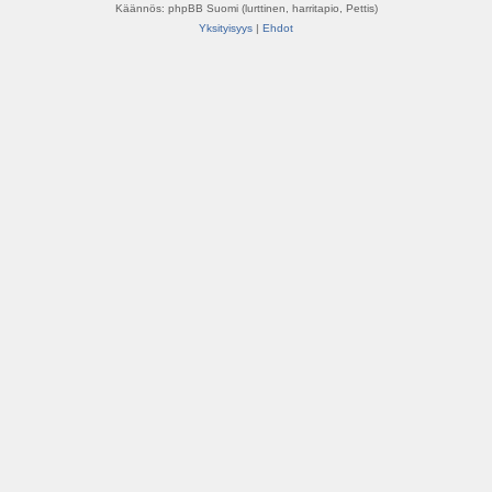
Käännös: phpBB Suomi (lurttinen, harritapio, Pettis)
Yksityisyys
|
Ehdot