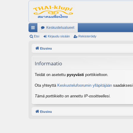
Keskustelualueet
ik
Etsi
Kirjaudu sisään
Rekisteröidy
ali
Etusivu
nk
Informaatio
it
Teidät on asetettu
pysyvästi
porttikieltoon.
Ota yhteyttä
Keskustelufoorumin ylläpitäjään
saadaksesi l
Tämä porttikielto on annettu IP-osoitteellesi.
Etusivu