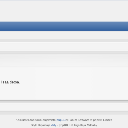
isää tietoa.
Keskustelufoorumin ohjelmisto
phpBB
® Forum Software © phpBB Limited
Style Kirjoittaja
Arty
- phpBB 3.3 Kirjoittaja MrGaby