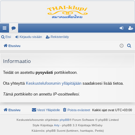
ik
Etsi
es
Kirjaudu sisään
Rekisteröidy
irj
ek
E
ali
Etusivu
ku
au
ist
t
nk
st
du
er
s
Informaatio
it
el
si
öi
i
Teidät on asetettu
pysyvästi
porttikieltoon.
ua
sä
dy
lu
än
Ota yhteyttä
Keskustelufoorumin ylläpitäjään
saadaksesi lisää tietoa.
ee
Tämä porttikielto on annettu IP-osoitteellesi.
t
Etusivu
Viesti Ylläpidolle
Poista evästeet
Kaikki ajat ovat
UTC+03:00
Keskustelufoorumin ohjelmisto
phpBB
® Forum Software © phpBB Limited
Style Kirjoittaja
Arty
- phpBB 3.3 Kirjoittaja MrGaby
Käännös: phpBB Suomi (lurttinen, harritapio, Pettis)