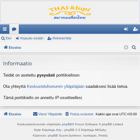
ik
Etsi
es
Kirjaudu sisään
Rekisteröidy
irj
ek
E
ali
Etusivu
ku
au
ist
t
nk
st
du
er
s
Informaatio
it
el
si
öi
i
Teidät on asetettu
pysyvästi
porttikieltoon.
ua
sä
dy
lu
än
Ota yhteyttä
Keskustelufoorumin ylläpitäjään
saadaksesi lisää tietoa.
ee
Tämä porttikielto on annettu IP-osoitteellesi.
t
Etusivu
Viesti Ylläpidolle
Poista evästeet
Kaikki ajat ovat
UTC+03:00
Keskustelufoorumin ohjelmisto
phpBB
® Forum Software © phpBB Limited
Style Kirjoittaja
Arty
- phpBB 3.3 Kirjoittaja MrGaby
Käännös: phpBB Suomi (lurttinen, harritapio, Pettis)