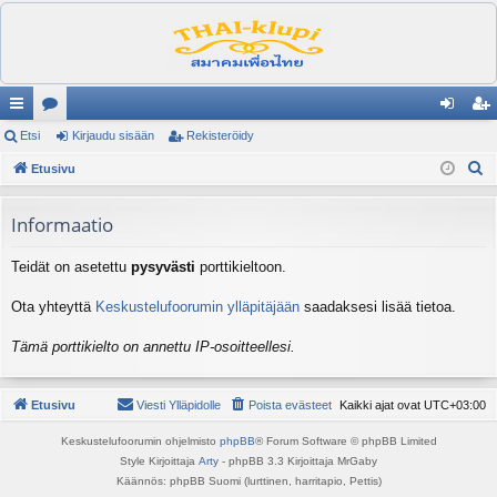
ik
Etsi
es
Kirjaudu sisään
Rekisteröidy
irj
ek
E
ali
Etusivu
ku
au
ist
t
nk
st
du
er
s
Informaatio
it
el
si
öi
i
Teidät on asetettu
pysyvästi
porttikieltoon.
ua
sä
dy
lu
än
Ota yhteyttä
Keskustelufoorumin ylläpitäjään
saadaksesi lisää tietoa.
ee
Tämä porttikielto on annettu IP-osoitteellesi.
t
Etusivu
Viesti Ylläpidolle
Poista evästeet
Kaikki ajat ovat
UTC+03:00
Keskustelufoorumin ohjelmisto
phpBB
® Forum Software © phpBB Limited
Style Kirjoittaja
Arty
- phpBB 3.3 Kirjoittaja MrGaby
Käännös: phpBB Suomi (lurttinen, harritapio, Pettis)