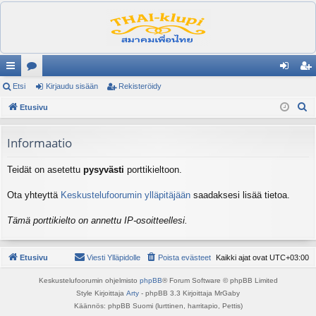
ik
Etsi
es
Kirjaudu sisään
Rekisteröidy
irj
ek
E
ali
Etusivu
ku
au
ist
t
nk
st
du
er
s
Informaatio
it
el
si
öi
i
Teidät on asetettu
pysyvästi
porttikieltoon.
ua
sä
dy
lu
än
Ota yhteyttä
Keskustelufoorumin ylläpitäjään
saadaksesi lisää tietoa.
ee
Tämä porttikielto on annettu IP-osoitteellesi.
t
Etusivu
Viesti Ylläpidolle
Poista evästeet
Kaikki ajat ovat
UTC+03:00
Keskustelufoorumin ohjelmisto
phpBB
® Forum Software © phpBB Limited
Style Kirjoittaja
Arty
- phpBB 3.3 Kirjoittaja MrGaby
Käännös: phpBB Suomi (lurttinen, harritapio, Pettis)