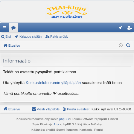
ik
Etsi
es
Kirjaudu sisään
Rekisteröidy
irj
ek
E
ali
Etusivu
ku
au
ist
t
nk
st
du
er
s
Informaatio
it
el
si
öi
i
Teidät on asetettu
pysyvästi
porttikieltoon.
ua
sä
dy
lu
än
Ota yhteyttä
Keskustelufoorumin ylläpitäjään
saadaksesi lisää tietoa.
ee
Tämä porttikielto on annettu IP-osoitteellesi.
t
Etusivu
Viesti Ylläpidolle
Poista evästeet
Kaikki ajat ovat
UTC+03:00
Keskustelufoorumin ohjelmisto
phpBB
® Forum Software © phpBB Limited
Style Kirjoittaja
Arty
- phpBB 3.3 Kirjoittaja MrGaby
Käännös: phpBB Suomi (lurttinen, harritapio, Pettis)