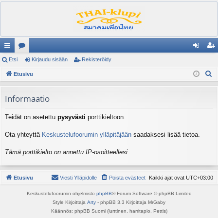
ik
Etsi
es
Kirjaudu sisään
Rekisteröidy
irj
ek
E
ali
Etusivu
ku
au
ist
t
nk
st
du
er
s
Informaatio
it
el
si
öi
i
Teidät on asetettu
pysyvästi
porttikieltoon.
ua
sä
dy
lu
än
Ota yhteyttä
Keskustelufoorumin ylläpitäjään
saadaksesi lisää tietoa.
ee
Tämä porttikielto on annettu IP-osoitteellesi.
t
Etusivu
Viesti Ylläpidolle
Poista evästeet
Kaikki ajat ovat
UTC+03:00
Keskustelufoorumin ohjelmisto
phpBB
® Forum Software © phpBB Limited
Style Kirjoittaja
Arty
- phpBB 3.3 Kirjoittaja MrGaby
Käännös: phpBB Suomi (lurttinen, harritapio, Pettis)