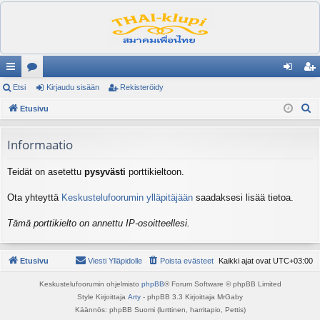
ik
Etsi
es
Kirjaudu sisään
Rekisteröidy
irj
ek
E
ali
Etusivu
ku
au
ist
t
nk
st
du
er
s
Informaatio
it
el
si
öi
i
Teidät on asetettu
pysyvästi
porttikieltoon.
ua
sä
dy
lu
än
Ota yhteyttä
Keskustelufoorumin ylläpitäjään
saadaksesi lisää tietoa.
ee
Tämä porttikielto on annettu IP-osoitteellesi.
t
Etusivu
Viesti Ylläpidolle
Poista evästeet
Kaikki ajat ovat
UTC+03:00
Keskustelufoorumin ohjelmisto
phpBB
® Forum Software © phpBB Limited
Style Kirjoittaja
Arty
- phpBB 3.3 Kirjoittaja MrGaby
Käännös: phpBB Suomi (lurttinen, harritapio, Pettis)