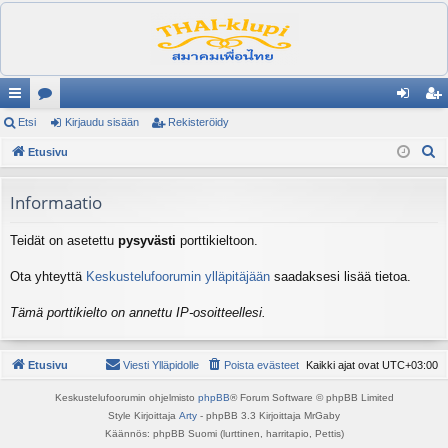
ik
Etsi
es
Kirjaudu sisään
Rekisteröidy
irj
ek
E
ali
Etusivu
ku
au
ist
t
nk
st
du
er
s
Informaatio
it
el
si
öi
i
Teidät on asetettu
pysyvästi
porttikieltoon.
ua
sä
dy
lu
än
Ota yhteyttä
Keskustelufoorumin ylläpitäjään
saadaksesi lisää tietoa.
ee
Tämä porttikielto on annettu IP-osoitteellesi.
t
Etusivu
Viesti Ylläpidolle
Poista evästeet
Kaikki ajat ovat
UTC+03:00
Keskustelufoorumin ohjelmisto
phpBB
® Forum Software © phpBB Limited
Style Kirjoittaja
Arty
- phpBB 3.3 Kirjoittaja MrGaby
Käännös: phpBB Suomi (lurttinen, harritapio, Pettis)