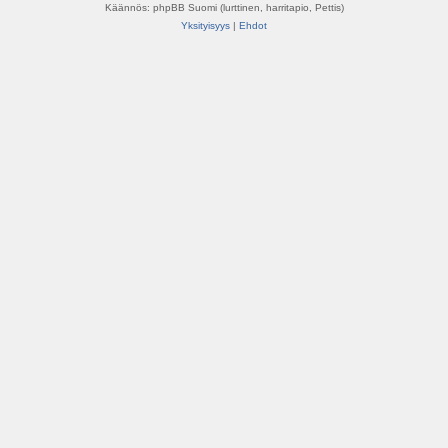
Käännös: phpBB Suomi (lurttinen, harritapio, Pettis)
Yksityisyys
|
Ehdot