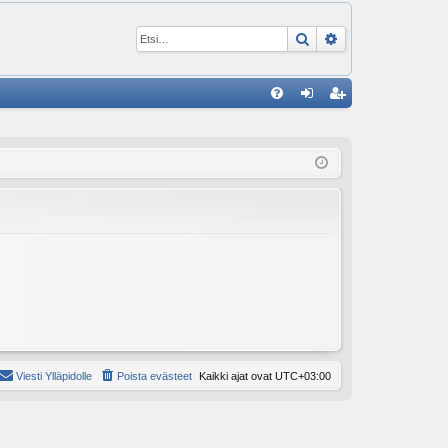
Etsi
Tarkennettu ha
P
U
irj
ek
K
au
ist
K
du
er
si
öi
sä
dy
än
Viesti Ylläpidolle
Poista evästeet
Kaikki ajat ovat
UTC+03:00