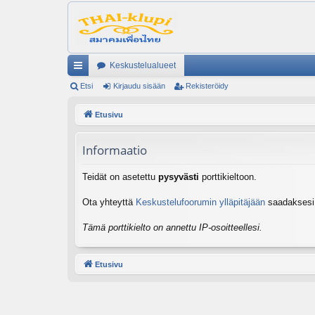
Keskustelualueet
ik
Etsi
Kirjaudu sisään
Rekisteröidy
ali
Etusivu
nk
Informaatio
it
Teidät on asetettu
pysyvästi
porttikieltoon.
Ota yhteyttä
Keskustelufoorumin ylläpitäjään
saadaksesi l
Tämä porttikielto on annettu IP-osoitteellesi.
Etusivu