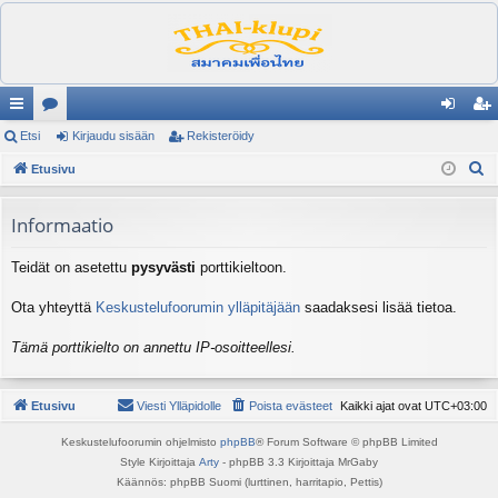
ik
Etsi
es
Kirjaudu sisään
Rekisteröidy
irj
ek
E
ali
Etusivu
ku
au
ist
t
nk
st
du
er
s
Informaatio
it
el
si
öi
i
Teidät on asetettu
pysyvästi
porttikieltoon.
ua
sä
dy
lu
än
Ota yhteyttä
Keskustelufoorumin ylläpitäjään
saadaksesi lisää tietoa.
ee
Tämä porttikielto on annettu IP-osoitteellesi.
t
Etusivu
Viesti Ylläpidolle
Poista evästeet
Kaikki ajat ovat
UTC+03:00
Keskustelufoorumin ohjelmisto
phpBB
® Forum Software © phpBB Limited
Style Kirjoittaja
Arty
- phpBB 3.3 Kirjoittaja MrGaby
Käännös: phpBB Suomi (lurttinen, harritapio, Pettis)