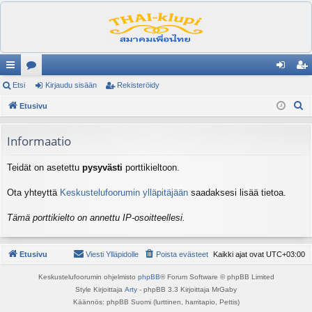
ik
Etsi
es
Kirjaudu sisään
Rekisteröidy
irj
ek
E
ali
Etusivu
ku
au
ist
t
nk
st
du
er
s
Informaatio
it
el
si
öi
i
Teidät on asetettu
pysyvästi
porttikieltoon.
ua
sä
dy
lu
än
Ota yhteyttä
Keskustelufoorumin ylläpitäjään
saadaksesi lisää tietoa.
ee
Tämä porttikielto on annettu IP-osoitteellesi.
t
Etusivu
Viesti Ylläpidolle
Poista evästeet
Kaikki ajat ovat
UTC+03:00
Keskustelufoorumin ohjelmisto
phpBB
® Forum Software © phpBB Limited
Style Kirjoittaja
Arty
- phpBB 3.3 Kirjoittaja MrGaby
Käännös: phpBB Suomi (lurttinen, harritapio, Pettis)