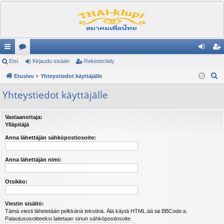
ik
Etsi
es
Kirjaudu sisään
Rekisteröidy
irj
ek
E
ali
Etusivu
ku
Yhteystiedot käyttäjälle
au
ist
t
nk
st
du
er
Yhteystiedot käyttäjälle
s
it
el
si
öi
i
Vastaanottaja:
ua
sä
dy
Ylläpitäjä
lu
än
Anna lähettäjän sähköpostiosoite:
ee
Anna lähettäjän nimi:
t
Otsikko:
Viestin sisältö:
Tämä viesti lähetetään pelkkänä tekstinä. Älä käytä HTML:ää tai BBCode:a.
Palautusosoitteeksi laitetaan sinun sähköpostiosoite.