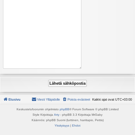
Etusivu
Viesti Ylläpidolle
Poista evästeet
Kaikki ajat ovat
UTC+03:00
Keskustelufoorumin ohjelmisto
phpBB
® Forum Software © phpBB Limited
Style Kirjoittaja
Arty
- phpBB 3.3 Kirjoittaja MrGaby
Käännös: phpBB Suomi (lurttinen, harritapio, Pettis)
Yksityisyys
|
Ehdot