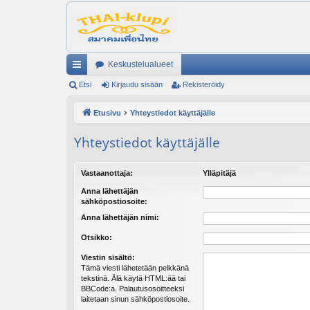
Keskustelualueet
ik
Etsi
Kirjaudu sisään
Rekisteröidy
ali
Etusivu
Yhteystiedot käyttäjälle
nk
Yhteystiedot käyttäjälle
it
Vastaanottaja:
Ylläpitäjä
Anna lähettäjän
sähköpostiosoite:
Anna lähettäjän nimi:
Otsikko:
Viestin sisältö:
Tämä viesti lähetetään pelkkänä
tekstinä. Älä käytä HTML:ää tai
BBCode:a. Palautusosoitteeksi
laitetaan sinun sähköpostiosoite.