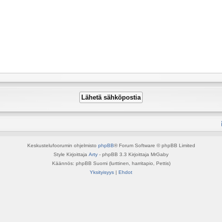
Keskustelufoorumin ohjelmisto
phpBB
® Forum Software © phpBB Limited
Style Kirjoittaja
Arty
- phpBB 3.3 Kirjoittaja MrGaby
Käännös: phpBB Suomi (lurttinen, harritapio, Pettis)
Yksityisyys
|
Ehdot