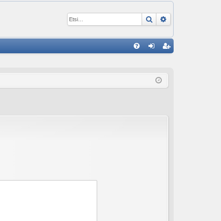
Etsi
Tarkennettu ha
P
U
irj
ek
K
au
ist
K
du
er
si
öi
sä
dy
än