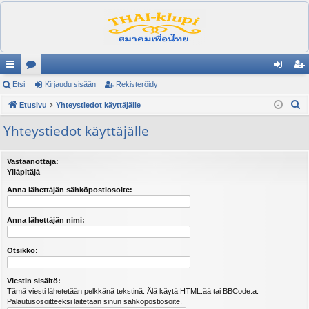
ik
Etsi
es
Kirjaudu sisään
Rekisteröidy
irj
ek
E
ali
Etusivu
ku
Yhteystiedot käyttäjälle
au
ist
t
nk
st
du
er
Yhteystiedot käyttäjälle
s
it
el
si
öi
i
Vastaanottaja:
ua
sä
dy
Ylläpitäjä
lu
än
Anna lähettäjän sähköpostiosoite:
ee
Anna lähettäjän nimi:
t
Otsikko:
Viestin sisältö:
Tämä viesti lähetetään pelkkänä tekstinä. Älä käytä HTML:ää tai BBCode:a.
Palautusosoitteeksi laitetaan sinun sähköpostiosoite.