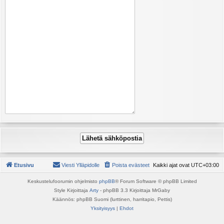
Etusivu
Viesti Ylläpidolle
Poista evästeet
Kaikki ajat ovat
UTC+03:00
Keskustelufoorumin ohjelmisto
phpBB
® Forum Software © phpBB Limited
Style Kirjoittaja
Arty
- phpBB 3.3 Kirjoittaja MrGaby
Käännös: phpBB Suomi (lurttinen, harritapio, Pettis)
Yksityisyys
|
Ehdot