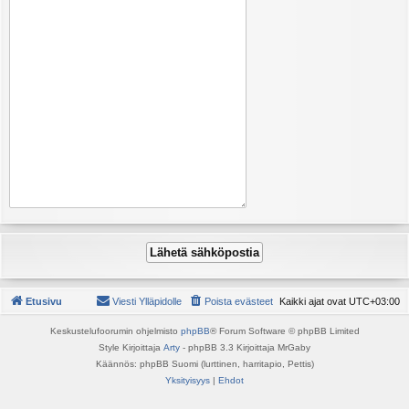
Etusivu
Viesti Ylläpidolle
Poista evästeet
Kaikki ajat ovat
UTC+03:00
Keskustelufoorumin ohjelmisto
phpBB
® Forum Software © phpBB Limited
Style Kirjoittaja
Arty
- phpBB 3.3 Kirjoittaja MrGaby
Käännös: phpBB Suomi (lurttinen, harritapio, Pettis)
Yksityisyys
|
Ehdot