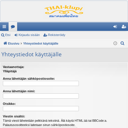
ik
Etsi
es
Kirjaudu sisään
Rekisteröidy
irj
ek
E
ali
Etusivu
ku
Yhteystiedot käyttäjälle
au
ist
t
nk
st
du
er
Yhteystiedot käyttäjälle
s
it
el
si
öi
i
Vastaanottaja:
ua
sä
dy
Ylläpitäjä
lu
än
Anna lähettäjän sähköpostiosoite:
ee
Anna lähettäjän nimi:
t
Otsikko:
Viestin sisältö:
Tämä viesti lähetetään pelkkänä tekstinä. Älä käytä HTML:ää tai BBCode:a.
Palautusosoitteeksi laitetaan sinun sähköpostiosoite.