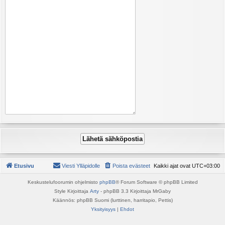
Etusivu
Viesti Ylläpidolle
Poista evästeet
Kaikki ajat ovat
UTC+03:00
Keskustelufoorumin ohjelmisto
phpBB
® Forum Software © phpBB Limited
Style Kirjoittaja
Arty
- phpBB 3.3 Kirjoittaja MrGaby
Käännös: phpBB Suomi (lurttinen, harritapio, Pettis)
Yksityisyys
|
Ehdot