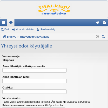
ik
Etsi
es
Kirjaudu sisään
Rekisteröidy
irj
ek
E
ali
Etusivu
ku
Yhteystiedot käyttäjälle
au
ist
t
nk
st
du
er
Yhteystiedot käyttäjälle
s
it
el
si
öi
i
Vastaanottaja:
ua
sä
dy
Ylläpitäjä
lu
än
Anna lähettäjän sähköpostiosoite:
ee
Anna lähettäjän nimi:
t
Otsikko:
Viestin sisältö:
Tämä viesti lähetetään pelkkänä tekstinä. Älä käytä HTML:ää tai BBCode:a.
Palautusosoitteeksi laitetaan sinun sähköpostiosoite.