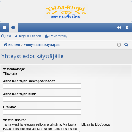
ik
Etsi
es
Kirjaudu sisään
Rekisteröidy
irj
ek
E
ali
Etusivu
ku
Yhteystiedot käyttäjälle
au
ist
t
nk
st
du
er
Yhteystiedot käyttäjälle
s
it
el
si
öi
i
Vastaanottaja:
ua
sä
dy
Ylläpitäjä
lu
än
Anna lähettäjän sähköpostiosoite:
ee
Anna lähettäjän nimi:
t
Otsikko:
Viestin sisältö:
Tämä viesti lähetetään pelkkänä tekstinä. Älä käytä HTML:ää tai BBCode:a.
Palautusosoitteeksi laitetaan sinun sähköpostiosoite.