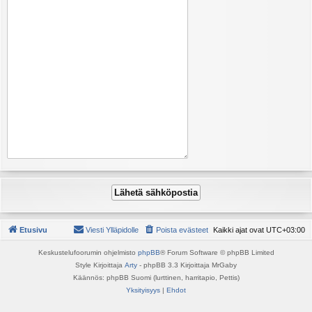
Etusivu
Viesti Ylläpidolle
Poista evästeet
Kaikki ajat ovat
UTC+03:00
Keskustelufoorumin ohjelmisto
phpBB
® Forum Software © phpBB Limited
Style Kirjoittaja
Arty
- phpBB 3.3 Kirjoittaja MrGaby
Käännös: phpBB Suomi (lurttinen, harritapio, Pettis)
Yksityisyys
|
Ehdot