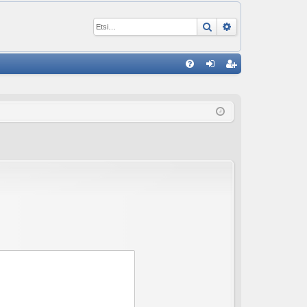
Etsi
Tarkennettu ha
P
U
irj
ek
K
au
ist
K
du
er
si
öi
sä
dy
än