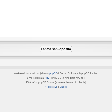
Keskustelufoorumin ohjelmisto
phpBB
® Forum Software © phpBB Limited
Style Kirjoittaja
Arty
- phpBB 3.3 Kirjoittaja MrGaby
Käännös: phpBB Suomi (lurttinen, harritapio, Pettis)
Yksityisyys
|
Ehdot