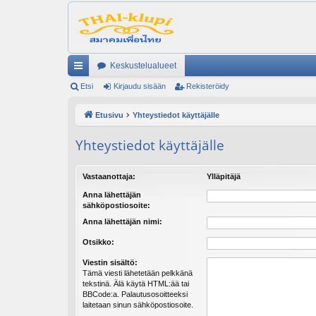
Keskustelualueet
ik
Etsi
Kirjaudu sisään
Rekisteröidy
ali
Etusivu
Yhteystiedot käyttäjälle
nk
Yhteystiedot käyttäjälle
it
Vastaanottaja:
Ylläpitäjä
Anna lähettäjän
sähköpostiosoite:
Anna lähettäjän nimi:
Otsikko:
Viestin sisältö:
Tämä viesti lähetetään pelkkänä
tekstinä. Älä käytä HTML:ää tai
BBCode:a. Palautusosoitteeksi
laitetaan sinun sähköpostiosoite.