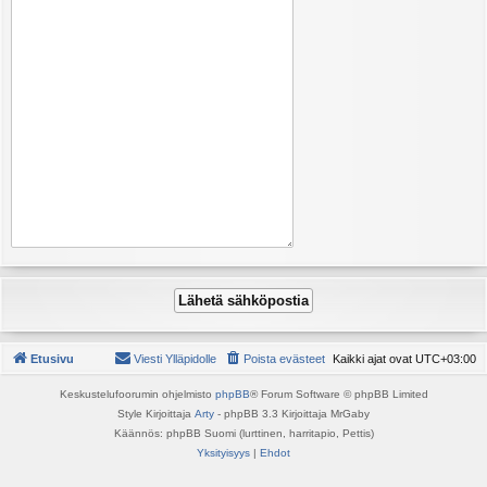
Etusivu
Viesti Ylläpidolle
Poista evästeet
Kaikki ajat ovat
UTC+03:00
Keskustelufoorumin ohjelmisto
phpBB
® Forum Software © phpBB Limited
Style Kirjoittaja
Arty
- phpBB 3.3 Kirjoittaja MrGaby
Käännös: phpBB Suomi (lurttinen, harritapio, Pettis)
Yksityisyys
|
Ehdot