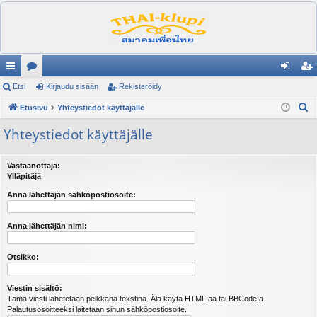
ik
Etsi
es
Kirjaudu sisään
Rekisteröidy
irj
ek
E
ali
Etusivu
ku
Yhteystiedot käyttäjälle
au
ist
t
nk
st
du
er
Yhteystiedot käyttäjälle
s
it
el
si
öi
i
Vastaanottaja:
ua
sä
dy
Ylläpitäjä
lu
än
Anna lähettäjän sähköpostiosoite:
ee
Anna lähettäjän nimi:
t
Otsikko:
Viestin sisältö:
Tämä viesti lähetetään pelkkänä tekstinä. Älä käytä HTML:ää tai BBCode:a.
Palautusosoitteeksi laitetaan sinun sähköpostiosoite.