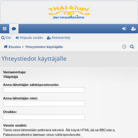
ik
Etsi
es
Kirjaudu sisään
Rekisteröidy
irj
ek
E
ali
Etusivu
ku
Yhteystiedot käyttäjälle
au
ist
t
nk
st
du
er
Yhteystiedot käyttäjälle
s
it
el
si
öi
i
Vastaanottaja:
ua
sä
dy
Ylläpitäjä
lu
än
Anna lähettäjän sähköpostiosoite:
ee
Anna lähettäjän nimi:
t
Otsikko:
Viestin sisältö:
Tämä viesti lähetetään pelkkänä tekstinä. Älä käytä HTML:ää tai BBCode:a.
Palautusosoitteeksi laitetaan sinun sähköpostiosoite.