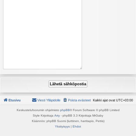
Etusivu
Viesti Ylläpidolle
Poista evästeet
Kaikki ajat ovat
UTC+03:00
Keskustelufoorumin ohjelmisto
phpBB
® Forum Software © phpBB Limited
Style Kirjoittaja
Arty
- phpBB 3.3 Kirjoittaja MrGaby
Käännös: phpBB Suomi (lurttinen, harritapio, Pettis)
Yksityisyys
|
Ehdot