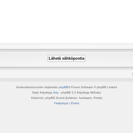
Keskustelufoorumin ohjelmisto
phpBB
® Forum Software © phpBB Limited
Style Kirjoittaja
Arty
- phpBB 3.3 Kirjoittaja MrGaby
Käännös: phpBB Suomi (lurttinen, harritapio, Pettis)
Yksityisyys
|
Ehdot