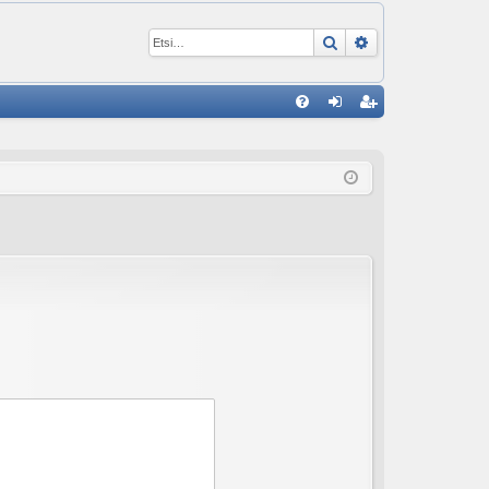
Etsi
Tarkennettu ha
P
U
irj
ek
K
au
ist
K
du
er
si
öi
sä
dy
än