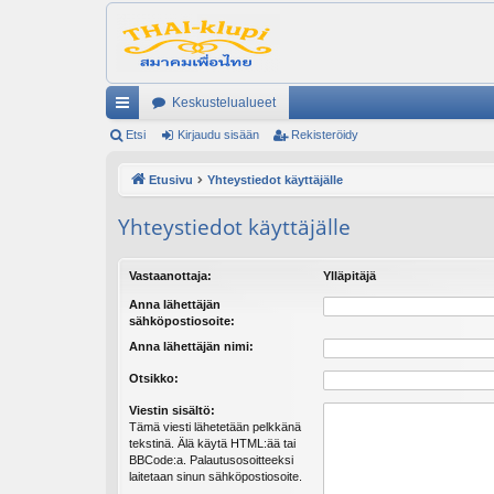
Keskustelualueet
ik
Etsi
Kirjaudu sisään
Rekisteröidy
ali
Etusivu
Yhteystiedot käyttäjälle
nk
Yhteystiedot käyttäjälle
it
Vastaanottaja:
Ylläpitäjä
Anna lähettäjän
sähköpostiosoite:
Anna lähettäjän nimi:
Otsikko:
Viestin sisältö:
Tämä viesti lähetetään pelkkänä
tekstinä. Älä käytä HTML:ää tai
BBCode:a. Palautusosoitteeksi
laitetaan sinun sähköpostiosoite.