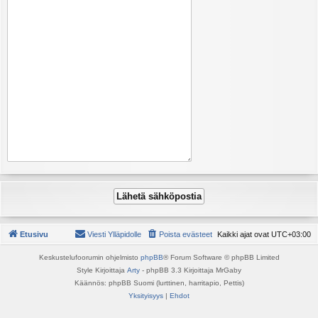
Etusivu
Viesti Ylläpidolle
Poista evästeet
Kaikki ajat ovat
UTC+03:00
Keskustelufoorumin ohjelmisto
phpBB
® Forum Software © phpBB Limited
Style Kirjoittaja
Arty
- phpBB 3.3 Kirjoittaja MrGaby
Käännös: phpBB Suomi (lurttinen, harritapio, Pettis)
Yksityisyys
|
Ehdot