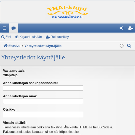
ik
Etsi
es
Kirjaudu sisään
Rekisteröidy
irj
ek
E
ali
Etusivu
ku
Yhteystiedot käyttäjälle
au
ist
t
nk
st
du
er
Yhteystiedot käyttäjälle
s
it
el
si
öi
i
Vastaanottaja:
ua
sä
dy
Ylläpitäjä
lu
än
Anna lähettäjän sähköpostiosoite:
ee
Anna lähettäjän nimi:
t
Otsikko:
Viestin sisältö:
Tämä viesti lähetetään pelkkänä tekstinä. Älä käytä HTML:ää tai BBCode:a.
Palautusosoitteeksi laitetaan sinun sähköpostiosoite.