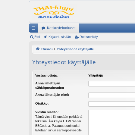
Keskustelualueet
ik
Etsi
Kirjaudu sisään
Rekisteröidy
ali
Etusivu
Yhteystiedot käyttäjälle
nk
Yhteystiedot käyttäjälle
it
Vastaanottaja:
Ylläpitäjä
Anna lähettäjän
sähköpostiosoite:
Anna lähettäjän nimi:
Otsikko:
Viestin sisältö:
Tämä viesti lähetetään pelkkänä
tekstinä. Älä käytä HTML:ää tai
BBCode:a. Palautusosoitteeksi
laitetaan sinun sähköpostiosoite.