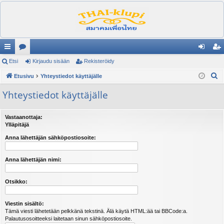
ik
Etsi
es
Kirjaudu sisään
Rekisteröidy
irj
ek
E
ali
Etusivu
ku
Yhteystiedot käyttäjälle
au
ist
t
nk
st
du
er
Yhteystiedot käyttäjälle
s
it
el
si
öi
i
Vastaanottaja:
ua
sä
dy
Ylläpitäjä
lu
än
Anna lähettäjän sähköpostiosoite:
ee
Anna lähettäjän nimi:
t
Otsikko:
Viestin sisältö:
Tämä viesti lähetetään pelkkänä tekstinä. Älä käytä HTML:ää tai BBCode:a.
Palautusosoitteeksi laitetaan sinun sähköpostiosoite.