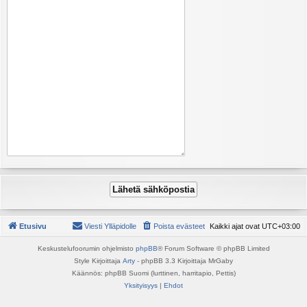
Etusivu
Viesti Ylläpidolle
Poista evästeet
Kaikki ajat ovat
UTC+03:00
Keskustelufoorumin ohjelmisto
phpBB
® Forum Software © phpBB Limited
Style Kirjoittaja
Arty
- phpBB 3.3 Kirjoittaja MrGaby
Käännös: phpBB Suomi (lurttinen, harritapio, Pettis)
Yksityisyys
|
Ehdot