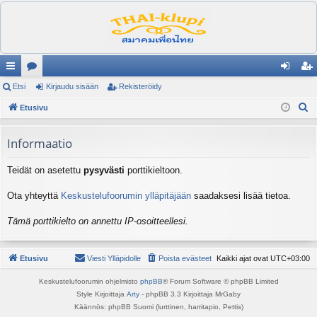
ik
Etsi
es
Kirjaudu sisään
Rekisteröidy
irj
ek
E
ali
Etusivu
ku
au
ist
t
nk
st
du
er
s
Informaatio
it
el
si
öi
i
Teidät on asetettu
pysyvästi
porttikieltoon.
ua
sä
dy
lu
än
Ota yhteyttä
Keskustelufoorumin ylläpitäjään
saadaksesi lisää tietoa.
ee
Tämä porttikielto on annettu IP-osoitteellesi.
t
Etusivu
Viesti Ylläpidolle
Poista evästeet
Kaikki ajat ovat
UTC+03:00
Keskustelufoorumin ohjelmisto
phpBB
® Forum Software © phpBB Limited
Style Kirjoittaja
Arty
- phpBB 3.3 Kirjoittaja MrGaby
Käännös: phpBB Suomi (lurttinen, harritapio, Pettis)