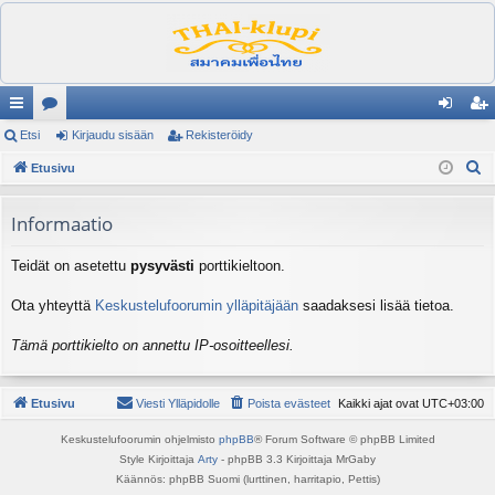
ik
Etsi
es
Kirjaudu sisään
Rekisteröidy
irj
ek
E
ali
Etusivu
ku
au
ist
t
nk
st
du
er
s
Informaatio
it
el
si
öi
i
Teidät on asetettu
pysyvästi
porttikieltoon.
ua
sä
dy
lu
än
Ota yhteyttä
Keskustelufoorumin ylläpitäjään
saadaksesi lisää tietoa.
ee
Tämä porttikielto on annettu IP-osoitteellesi.
t
Etusivu
Viesti Ylläpidolle
Poista evästeet
Kaikki ajat ovat
UTC+03:00
Keskustelufoorumin ohjelmisto
phpBB
® Forum Software © phpBB Limited
Style Kirjoittaja
Arty
- phpBB 3.3 Kirjoittaja MrGaby
Käännös: phpBB Suomi (lurttinen, harritapio, Pettis)