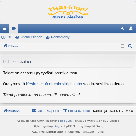
ik
Etsi
es
Kirjaudu sisään
Rekisteröidy
irj
ek
E
ali
Etusivu
ku
au
ist
t
nk
st
du
er
s
Informaatio
it
el
si
öi
i
Teidät on asetettu
pysyvästi
porttikieltoon.
ua
sä
dy
lu
än
Ota yhteyttä
Keskustelufoorumin ylläpitäjään
saadaksesi lisää tietoa.
ee
Tämä porttikielto on annettu IP-osoitteellesi.
t
Etusivu
Viesti Ylläpidolle
Poista evästeet
Kaikki ajat ovat
UTC+03:00
Keskustelufoorumin ohjelmisto
phpBB
® Forum Software © phpBB Limited
Style Kirjoittaja
Arty
- phpBB 3.3 Kirjoittaja MrGaby
Käännös: phpBB Suomi (lurttinen, harritapio, Pettis)