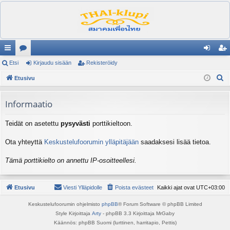
ik
Etsi
es
Kirjaudu sisään
Rekisteröidy
irj
ek
E
ali
Etusivu
ku
au
ist
t
nk
st
du
er
s
Informaatio
it
el
si
öi
i
Teidät on asetettu
pysyvästi
porttikieltoon.
ua
sä
dy
lu
än
Ota yhteyttä
Keskustelufoorumin ylläpitäjään
saadaksesi lisää tietoa.
ee
Tämä porttikielto on annettu IP-osoitteellesi.
t
Etusivu
Viesti Ylläpidolle
Poista evästeet
Kaikki ajat ovat
UTC+03:00
Keskustelufoorumin ohjelmisto
phpBB
® Forum Software © phpBB Limited
Style Kirjoittaja
Arty
- phpBB 3.3 Kirjoittaja MrGaby
Käännös: phpBB Suomi (lurttinen, harritapio, Pettis)