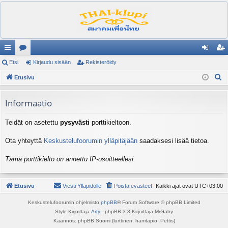
ik
Etsi
es
Kirjaudu sisään
Rekisteröidy
irj
ek
E
ali
Etusivu
ku
au
ist
t
nk
st
du
er
s
Informaatio
it
el
si
öi
i
Teidät on asetettu
pysyvästi
porttikieltoon.
ua
sä
dy
lu
än
Ota yhteyttä
Keskustelufoorumin ylläpitäjään
saadaksesi lisää tietoa.
ee
Tämä porttikielto on annettu IP-osoitteellesi.
t
Etusivu
Viesti Ylläpidolle
Poista evästeet
Kaikki ajat ovat
UTC+03:00
Keskustelufoorumin ohjelmisto
phpBB
® Forum Software © phpBB Limited
Style Kirjoittaja
Arty
- phpBB 3.3 Kirjoittaja MrGaby
Käännös: phpBB Suomi (lurttinen, harritapio, Pettis)