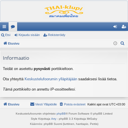
ik
Etsi
es
Kirjaudu sisään
Rekisteröidy
irj
ek
E
ali
Etusivu
ku
au
ist
t
nk
st
du
er
s
Informaatio
it
el
si
öi
i
Teidät on asetettu
pysyvästi
porttikieltoon.
ua
sä
dy
lu
än
Ota yhteyttä
Keskustelufoorumin ylläpitäjään
saadaksesi lisää tietoa.
ee
Tämä porttikielto on annettu IP-osoitteellesi.
t
Etusivu
Viesti Ylläpidolle
Poista evästeet
Kaikki ajat ovat
UTC+03:00
Keskustelufoorumin ohjelmisto
phpBB
® Forum Software © phpBB Limited
Style Kirjoittaja
Arty
- phpBB 3.3 Kirjoittaja MrGaby
Käännös: phpBB Suomi (lurttinen, harritapio, Pettis)