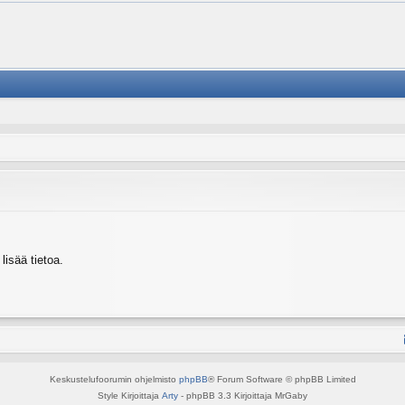
isää tietoa.
Keskustelufoorumin ohjelmisto
phpBB
® Forum Software © phpBB Limited
Style Kirjoittaja
Arty
- phpBB 3.3 Kirjoittaja MrGaby