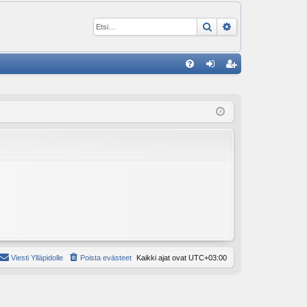
Etsi
Tarkennettu ha
P
U
irj
ek
K
au
ist
K
du
er
si
öi
sä
dy
än
Viesti Ylläpidolle
Poista evästeet
Kaikki ajat ovat
UTC+03:00