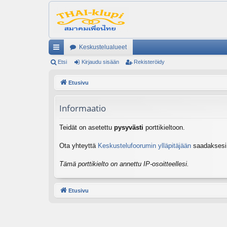
Keskustelualueet
ik
Etsi
Kirjaudu sisään
Rekisteröidy
ali
Etusivu
nk
Informaatio
it
Teidät on asetettu
pysyvästi
porttikieltoon.
Ota yhteyttä
Keskustelufoorumin ylläpitäjään
saadaksesi l
Tämä porttikielto on annettu IP-osoitteellesi.
Etusivu