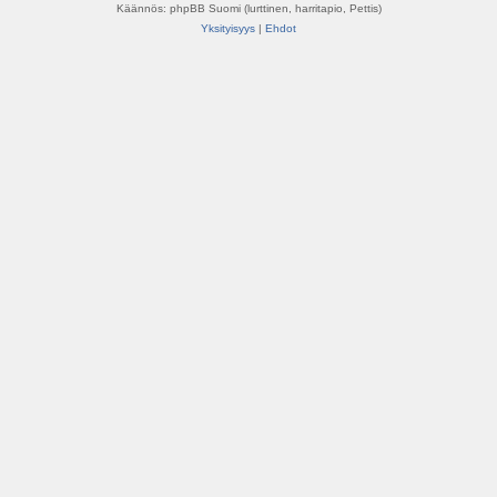
Käännös: phpBB Suomi (lurttinen, harritapio, Pettis)
Yksityisyys
|
Ehdot