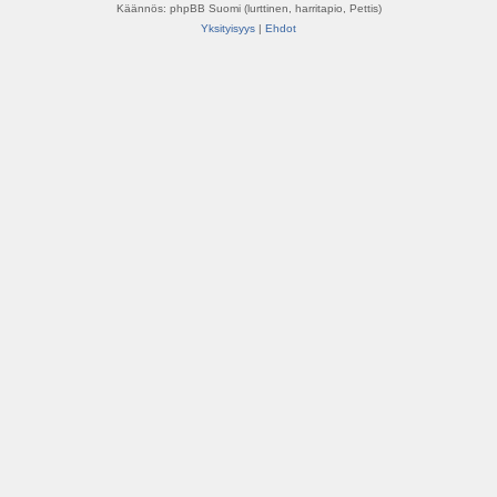
Käännös: phpBB Suomi (lurttinen, harritapio, Pettis)
Yksityisyys
|
Ehdot