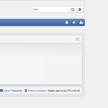
Etsi
Tarkennettu ha
P
U
irj
ek
K
au
ist
K
du
er
si
öi
sä
dy
än
Viesti Ylläpidolle
Poista evästeet
Kaikki ajat ovat
UTC+03:00