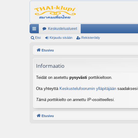
Keskustelualueet
ik
Etsi
Kirjaudu sisään
Rekisteröidy
ali
Etusivu
nk
Informaatio
it
Teidät on asetettu
pysyvästi
porttikieltoon.
Ota yhteyttä
Keskustelufoorumin ylläpitäjään
saadaksesi l
Tämä porttikielto on annettu IP-osoitteellesi.
Etusivu