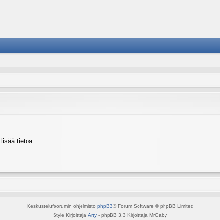
isää tietoa.
Keskustelufoorumin ohjelmisto
phpBB
® Forum Software © phpBB Limited
Style Kirjoittaja
Arty
- phpBB 3.3 Kirjoittaja MrGaby