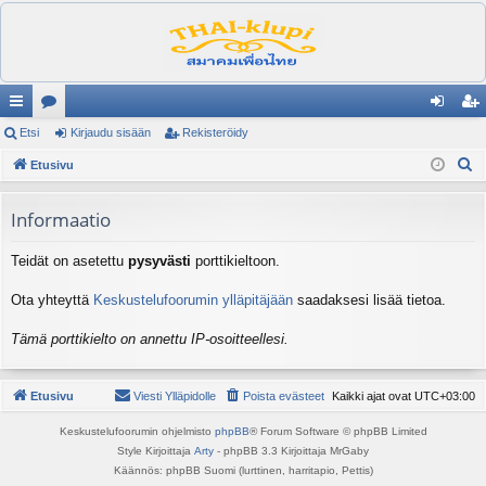
ik
Etsi
es
Kirjaudu sisään
Rekisteröidy
irj
ek
E
ali
Etusivu
ku
au
ist
t
nk
st
du
er
s
Informaatio
it
el
si
öi
i
Teidät on asetettu
pysyvästi
porttikieltoon.
ua
sä
dy
lu
än
Ota yhteyttä
Keskustelufoorumin ylläpitäjään
saadaksesi lisää tietoa.
ee
Tämä porttikielto on annettu IP-osoitteellesi.
t
Etusivu
Viesti Ylläpidolle
Poista evästeet
Kaikki ajat ovat
UTC+03:00
Keskustelufoorumin ohjelmisto
phpBB
® Forum Software © phpBB Limited
Style Kirjoittaja
Arty
- phpBB 3.3 Kirjoittaja MrGaby
Käännös: phpBB Suomi (lurttinen, harritapio, Pettis)