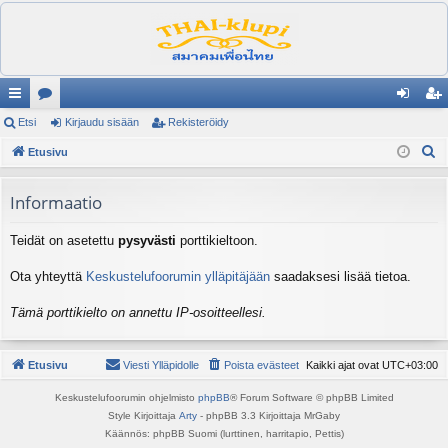
ik
Etsi
es
Kirjaudu sisään
Rekisteröidy
irj
ek
E
ali
Etusivu
ku
au
ist
t
nk
st
du
er
s
Informaatio
it
el
si
öi
i
Teidät on asetettu
pysyvästi
porttikieltoon.
ua
sä
dy
lu
än
Ota yhteyttä
Keskustelufoorumin ylläpitäjään
saadaksesi lisää tietoa.
ee
Tämä porttikielto on annettu IP-osoitteellesi.
t
Etusivu
Viesti Ylläpidolle
Poista evästeet
Kaikki ajat ovat
UTC+03:00
Keskustelufoorumin ohjelmisto
phpBB
® Forum Software © phpBB Limited
Style Kirjoittaja
Arty
- phpBB 3.3 Kirjoittaja MrGaby
Käännös: phpBB Suomi (lurttinen, harritapio, Pettis)