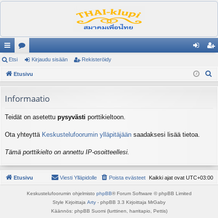
ik
Etsi
es
Kirjaudu sisään
Rekisteröidy
irj
ek
E
ali
Etusivu
ku
au
ist
t
nk
st
du
er
s
Informaatio
it
el
si
öi
i
Teidät on asetettu
pysyvästi
porttikieltoon.
ua
sä
dy
lu
än
Ota yhteyttä
Keskustelufoorumin ylläpitäjään
saadaksesi lisää tietoa.
ee
Tämä porttikielto on annettu IP-osoitteellesi.
t
Etusivu
Viesti Ylläpidolle
Poista evästeet
Kaikki ajat ovat
UTC+03:00
Keskustelufoorumin ohjelmisto
phpBB
® Forum Software © phpBB Limited
Style Kirjoittaja
Arty
- phpBB 3.3 Kirjoittaja MrGaby
Käännös: phpBB Suomi (lurttinen, harritapio, Pettis)