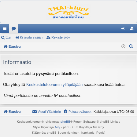
ik
Etsi
es
Kirjaudu sisään
Rekisteröidy
irj
ek
E
ali
Etusivu
ku
au
ist
t
nk
st
du
er
s
Informaatio
it
el
si
öi
i
Teidät on asetettu
pysyvästi
porttikieltoon.
ua
sä
dy
lu
än
Ota yhteyttä
Keskustelufoorumin ylläpitäjään
saadaksesi lisää tietoa.
ee
Tämä porttikielto on annettu IP-osoitteellesi.
t
Etusivu
Viesti Ylläpidolle
Poista evästeet
Kaikki ajat ovat
UTC+03:00
Keskustelufoorumin ohjelmisto
phpBB
® Forum Software © phpBB Limited
Style Kirjoittaja
Arty
- phpBB 3.3 Kirjoittaja MrGaby
Käännös: phpBB Suomi (lurttinen, harritapio, Pettis)