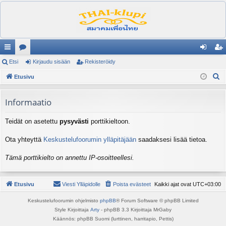
ik
Etsi
es
Kirjaudu sisään
Rekisteröidy
irj
ek
E
ali
Etusivu
ku
au
ist
t
nk
st
du
er
s
Informaatio
it
el
si
öi
i
Teidät on asetettu
pysyvästi
porttikieltoon.
ua
sä
dy
lu
än
Ota yhteyttä
Keskustelufoorumin ylläpitäjään
saadaksesi lisää tietoa.
ee
Tämä porttikielto on annettu IP-osoitteellesi.
t
Etusivu
Viesti Ylläpidolle
Poista evästeet
Kaikki ajat ovat
UTC+03:00
Keskustelufoorumin ohjelmisto
phpBB
® Forum Software © phpBB Limited
Style Kirjoittaja
Arty
- phpBB 3.3 Kirjoittaja MrGaby
Käännös: phpBB Suomi (lurttinen, harritapio, Pettis)