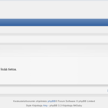
isää tietoa.
Keskustelufoorumin ohjelmisto
phpBB
® Forum Software © phpBB Limited
Style Kirjoittaja
Arty
- phpBB 3.3 Kirjoittaja MrGaby