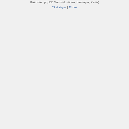
Käännös: phpBB Suomi (lurttinen, harritapio, Pettis)
Yksityisyys
|
Ehdot