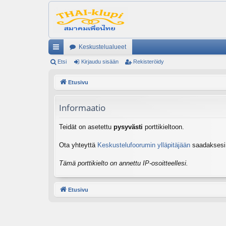
Keskustelualueet
ik
Etsi
Kirjaudu sisään
Rekisteröidy
ali
Etusivu
nk
Informaatio
it
Teidät on asetettu
pysyvästi
porttikieltoon.
Ota yhteyttä
Keskustelufoorumin ylläpitäjään
saadaksesi l
Tämä porttikielto on annettu IP-osoitteellesi.
Etusivu