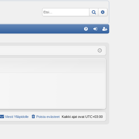
Etsi
Tarkennettu ha
P
U
irj
ek
K
au
ist
K
du
er
si
öi
sä
dy
än
Viesti Ylläpidolle
Poista evästeet
Kaikki ajat ovat
UTC+03:00