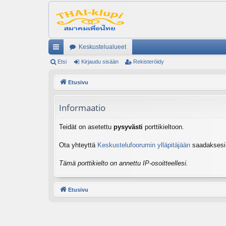
Keskustelualueet
ik
Etsi
Kirjaudu sisään
Rekisteröidy
ali
Etusivu
nk
Informaatio
it
Teidät on asetettu
pysyvästi
porttikieltoon.
Ota yhteyttä
Keskustelufoorumin ylläpitäjään
saadaksesi l
Tämä porttikielto on annettu IP-osoitteellesi.
Etusivu