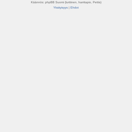
Käännös: phpBB Suomi (lurttinen, harritapio, Pettis)
Yksityisyys
|
Ehdot