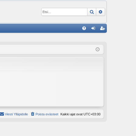
Etsi
Tarkennettu ha
P
U
irj
ek
K
au
ist
K
du
er
si
öi
sä
dy
än
Viesti Ylläpidolle
Poista evästeet
Kaikki ajat ovat
UTC+03:00