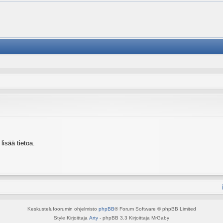
isää tietoa.
Keskustelufoorumin ohjelmisto
phpBB
® Forum Software © phpBB Limited
Style Kirjoittaja
Arty
- phpBB 3.3 Kirjoittaja MrGaby