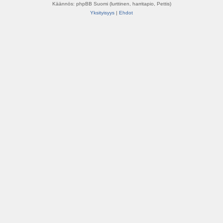
Käännös: phpBB Suomi (lurttinen, harritapio, Pettis)
Yksityisyys
|
Ehdot