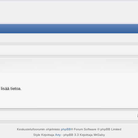
isää tietoa.
Keskustelufoorumin ohjelmisto
phpBB
® Forum Software © phpBB Limited
Style Kirjoittaja
Arty
- phpBB 3.3 Kirjoittaja MrGaby