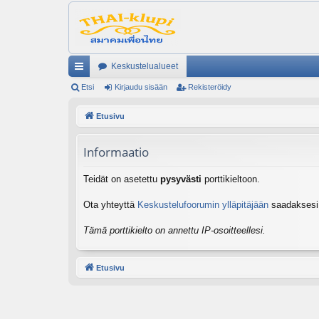
Keskustelualueet
ik
Etsi
Kirjaudu sisään
Rekisteröidy
ali
Etusivu
nk
Informaatio
it
Teidät on asetettu
pysyvästi
porttikieltoon.
Ota yhteyttä
Keskustelufoorumin ylläpitäjään
saadaksesi l
Tämä porttikielto on annettu IP-osoitteellesi.
Etusivu