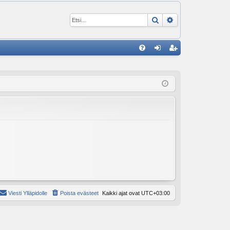
Etsi
Tarkennettu ha
P
U
irj
ek
K
au
ist
K
du
er
si
öi
sä
dy
än
Viesti Ylläpidolle
Poista evästeet
Kaikki ajat ovat
UTC+03:00