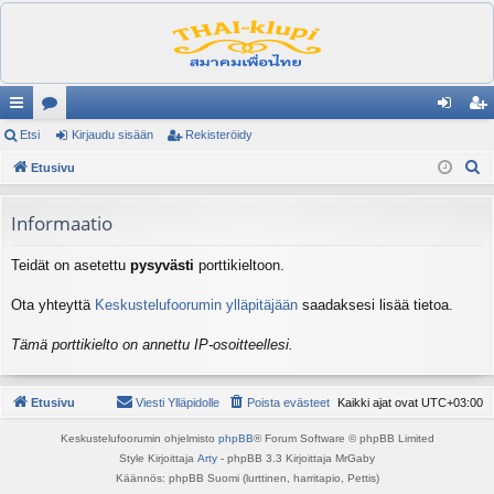
ik
Etsi
es
Kirjaudu sisään
Rekisteröidy
irj
ek
E
ali
Etusivu
ku
au
ist
t
nk
st
du
er
s
Informaatio
it
el
si
öi
i
Teidät on asetettu
pysyvästi
porttikieltoon.
ua
sä
dy
lu
än
Ota yhteyttä
Keskustelufoorumin ylläpitäjään
saadaksesi lisää tietoa.
ee
Tämä porttikielto on annettu IP-osoitteellesi.
t
Etusivu
Viesti Ylläpidolle
Poista evästeet
Kaikki ajat ovat
UTC+03:00
Keskustelufoorumin ohjelmisto
phpBB
® Forum Software © phpBB Limited
Style Kirjoittaja
Arty
- phpBB 3.3 Kirjoittaja MrGaby
Käännös: phpBB Suomi (lurttinen, harritapio, Pettis)