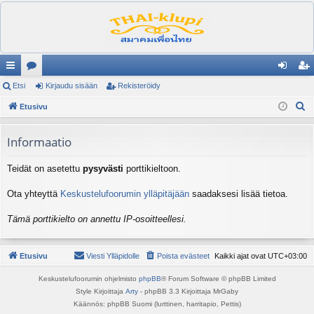
ik
Etsi
es
Kirjaudu sisään
Rekisteröidy
irj
ek
E
ali
Etusivu
ku
au
ist
t
nk
st
du
er
s
Informaatio
it
el
si
öi
i
Teidät on asetettu
pysyvästi
porttikieltoon.
ua
sä
dy
lu
än
Ota yhteyttä
Keskustelufoorumin ylläpitäjään
saadaksesi lisää tietoa.
ee
Tämä porttikielto on annettu IP-osoitteellesi.
t
Etusivu
Viesti Ylläpidolle
Poista evästeet
Kaikki ajat ovat
UTC+03:00
Keskustelufoorumin ohjelmisto
phpBB
® Forum Software © phpBB Limited
Style Kirjoittaja
Arty
- phpBB 3.3 Kirjoittaja MrGaby
Käännös: phpBB Suomi (lurttinen, harritapio, Pettis)