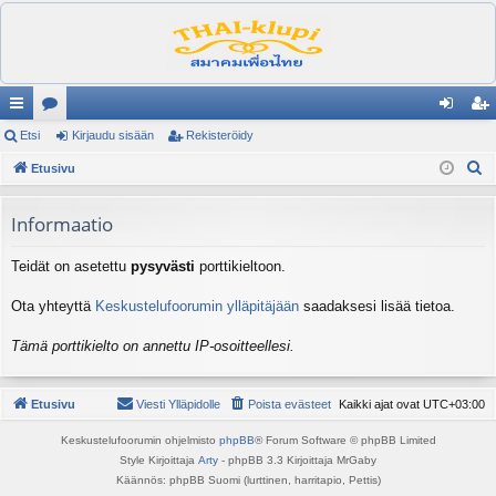
ik
Etsi
es
Kirjaudu sisään
Rekisteröidy
irj
ek
E
ali
Etusivu
ku
au
ist
t
nk
st
du
er
s
Informaatio
it
el
si
öi
i
Teidät on asetettu
pysyvästi
porttikieltoon.
ua
sä
dy
lu
än
Ota yhteyttä
Keskustelufoorumin ylläpitäjään
saadaksesi lisää tietoa.
ee
Tämä porttikielto on annettu IP-osoitteellesi.
t
Etusivu
Viesti Ylläpidolle
Poista evästeet
Kaikki ajat ovat
UTC+03:00
Keskustelufoorumin ohjelmisto
phpBB
® Forum Software © phpBB Limited
Style Kirjoittaja
Arty
- phpBB 3.3 Kirjoittaja MrGaby
Käännös: phpBB Suomi (lurttinen, harritapio, Pettis)