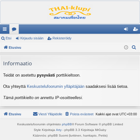
ik
Etsi
es
Kirjaudu sisään
Rekisteröidy
irj
ek
E
ali
Etusivu
ku
au
ist
t
nk
st
du
er
s
Informaatio
it
el
si
öi
i
Teidät on asetettu
pysyvästi
porttikieltoon.
ua
sä
dy
lu
än
Ota yhteyttä
Keskustelufoorumin ylläpitäjään
saadaksesi lisää tietoa.
ee
Tämä porttikielto on annettu IP-osoitteellesi.
t
Etusivu
Viesti Ylläpidolle
Poista evästeet
Kaikki ajat ovat
UTC+03:00
Keskustelufoorumin ohjelmisto
phpBB
® Forum Software © phpBB Limited
Style Kirjoittaja
Arty
- phpBB 3.3 Kirjoittaja MrGaby
Käännös: phpBB Suomi (lurttinen, harritapio, Pettis)