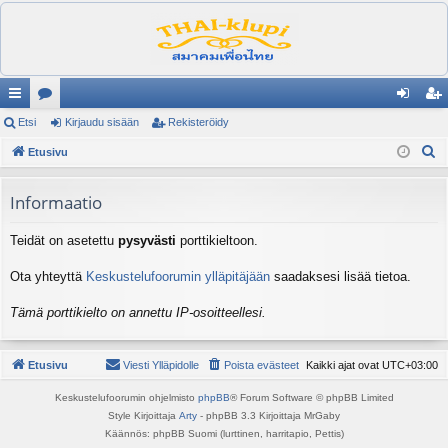
ik
Etsi
es
Kirjaudu sisään
Rekisteröidy
irj
ek
E
ali
Etusivu
ku
au
ist
t
nk
st
du
er
s
Informaatio
it
el
si
öi
i
Teidät on asetettu
pysyvästi
porttikieltoon.
ua
sä
dy
lu
än
Ota yhteyttä
Keskustelufoorumin ylläpitäjään
saadaksesi lisää tietoa.
ee
Tämä porttikielto on annettu IP-osoitteellesi.
t
Etusivu
Viesti Ylläpidolle
Poista evästeet
Kaikki ajat ovat
UTC+03:00
Keskustelufoorumin ohjelmisto
phpBB
® Forum Software © phpBB Limited
Style Kirjoittaja
Arty
- phpBB 3.3 Kirjoittaja MrGaby
Käännös: phpBB Suomi (lurttinen, harritapio, Pettis)