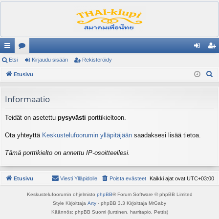
ik
Etsi
es
Kirjaudu sisään
Rekisteröidy
irj
ek
E
ali
Etusivu
ku
au
ist
t
nk
st
du
er
s
Informaatio
it
el
si
öi
i
Teidät on asetettu
pysyvästi
porttikieltoon.
ua
sä
dy
lu
än
Ota yhteyttä
Keskustelufoorumin ylläpitäjään
saadaksesi lisää tietoa.
ee
Tämä porttikielto on annettu IP-osoitteellesi.
t
Etusivu
Viesti Ylläpidolle
Poista evästeet
Kaikki ajat ovat
UTC+03:00
Keskustelufoorumin ohjelmisto
phpBB
® Forum Software © phpBB Limited
Style Kirjoittaja
Arty
- phpBB 3.3 Kirjoittaja MrGaby
Käännös: phpBB Suomi (lurttinen, harritapio, Pettis)