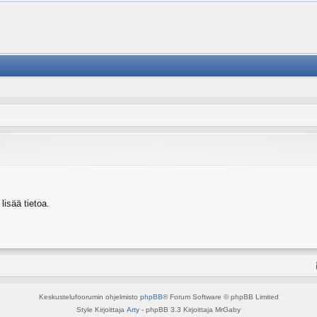
isää tietoa.
Keskustelufoorumin ohjelmisto
phpBB
® Forum Software © phpBB Limited
Style Kirjoittaja
Arty
- phpBB 3.3 Kirjoittaja MrGaby