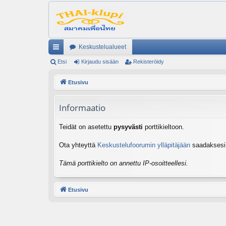
Keskustelualueet
ik
Etsi
Kirjaudu sisään
Rekisteröidy
ali
Etusivu
nk
Informaatio
it
Teidät on asetettu
pysyvästi
porttikieltoon.
Ota yhteyttä
Keskustelufoorumin ylläpitäjään
saadaksesi l
Tämä porttikielto on annettu IP-osoitteellesi.
Etusivu