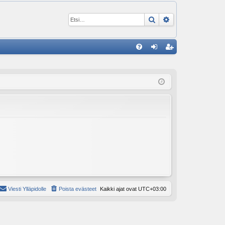
Etsi
Tarkennettu ha
P
U
irj
ek
K
au
ist
K
du
er
si
öi
sä
dy
än
Viesti Ylläpidolle
Poista evästeet
Kaikki ajat ovat
UTC+03:00