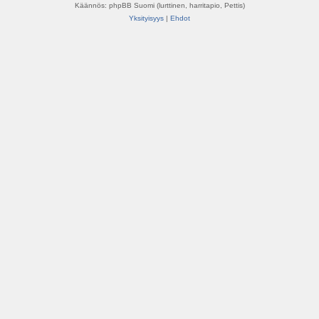
Käännös: phpBB Suomi (lurttinen, harritapio, Pettis)
Yksityisyys
|
Ehdot