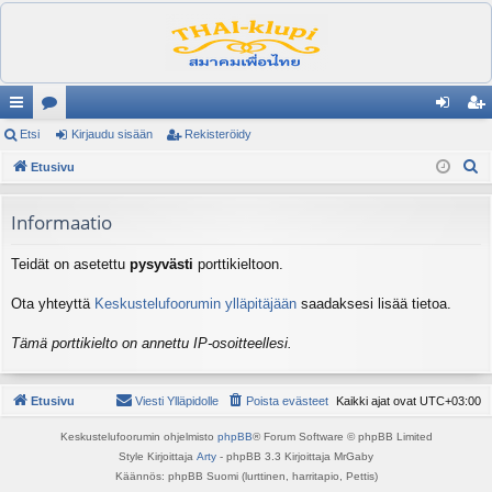
ik
Etsi
es
Kirjaudu sisään
Rekisteröidy
irj
ek
E
ali
Etusivu
ku
au
ist
t
nk
st
du
er
s
Informaatio
it
el
si
öi
i
Teidät on asetettu
pysyvästi
porttikieltoon.
ua
sä
dy
lu
än
Ota yhteyttä
Keskustelufoorumin ylläpitäjään
saadaksesi lisää tietoa.
ee
Tämä porttikielto on annettu IP-osoitteellesi.
t
Etusivu
Viesti Ylläpidolle
Poista evästeet
Kaikki ajat ovat
UTC+03:00
Keskustelufoorumin ohjelmisto
phpBB
® Forum Software © phpBB Limited
Style Kirjoittaja
Arty
- phpBB 3.3 Kirjoittaja MrGaby
Käännös: phpBB Suomi (lurttinen, harritapio, Pettis)