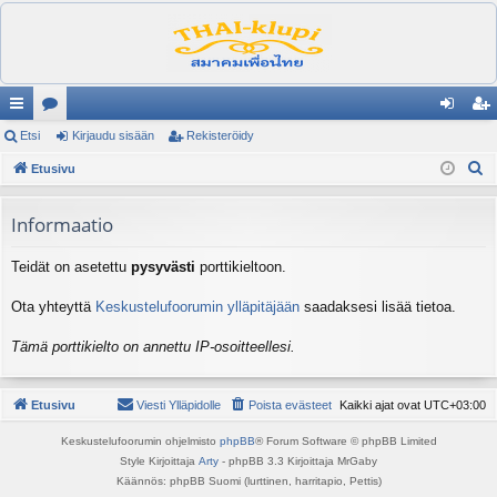
ik
Etsi
es
Kirjaudu sisään
Rekisteröidy
irj
ek
E
ali
Etusivu
ku
au
ist
t
nk
st
du
er
s
Informaatio
it
el
si
öi
i
Teidät on asetettu
pysyvästi
porttikieltoon.
ua
sä
dy
lu
än
Ota yhteyttä
Keskustelufoorumin ylläpitäjään
saadaksesi lisää tietoa.
ee
Tämä porttikielto on annettu IP-osoitteellesi.
t
Etusivu
Viesti Ylläpidolle
Poista evästeet
Kaikki ajat ovat
UTC+03:00
Keskustelufoorumin ohjelmisto
phpBB
® Forum Software © phpBB Limited
Style Kirjoittaja
Arty
- phpBB 3.3 Kirjoittaja MrGaby
Käännös: phpBB Suomi (lurttinen, harritapio, Pettis)